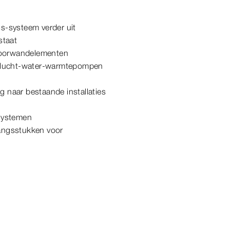
s-systeem verder uit
staat
 voorwandelementen
n lucht-water-warmtepompen
 naar bestaande installaties
 systemen
angsstukken voor