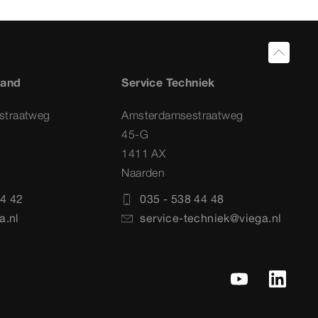
land
Service Techniek
straatweg
Amsterdamsestraatweg
45-G
1411 AX
Naarden
4 42
035 - 538 44 48
a.nl
service-techniek@viega.nl