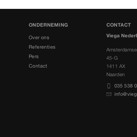
ONDERNEMING
CONTACT
Viega Neder
Over ons
Referenties
Amsterdamse
Pers
45-G
Contact
1411 AX
Naarden
035 538 0
info@vieg