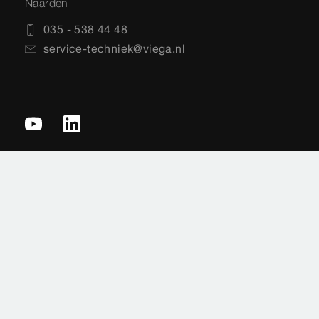
Naarden
035 - 538 44 48
service-techniek@viega.nl
Privacyverklaring
Sitemap
Juridische informatie
Impressie
Normen
Landenkeuze
Cookie settings