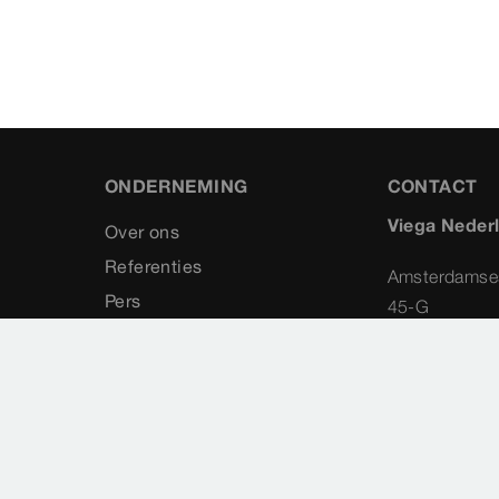
ONDERNEMING
CONTACT
Viega Neder
Over ons
Referenties
Amsterdamse
Pers
45-G
Contact
1411 AX
Naarden
035 538 0
info@vieg