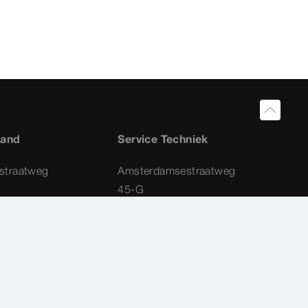
land
Service Techniek
straatweg
Amsterdamsestraatweg
45-G
1411 AX
Naarden
4 42
035 - 538 44 48
a.nl
service-techniek@viega.nl