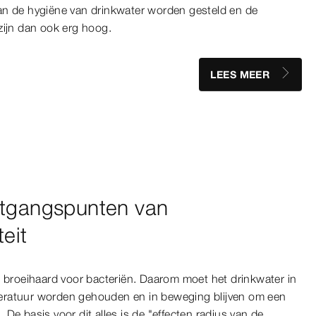
an de hygiëne van drinkwater worden gesteld en de
zijn dan ook erg hoog.
LEES MEER
itgangspunten van
eit
n broeihaard voor bacteriën. Daarom moet het drinkwater in
eratuur worden gehouden en in beweging blijven om een
De basis voor dit alles is de "effecten radius van de