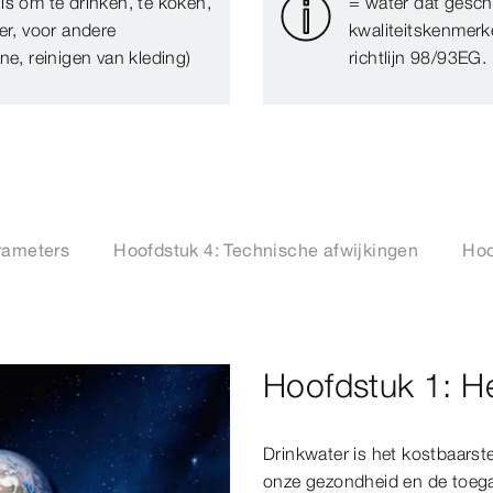
is om te drinken, te koken,
= water dat gesch
er, voor andere
kwaliteitskenmerk
ne, reinigen van kleding)
richtlijn 98/93EG.
rameters
Hoofdstuk 4: Technische afwijkingen
Hoo
Hoofdstuk 1: H
Drinkwater is het kostbaarste
onze gezondheid en de toega