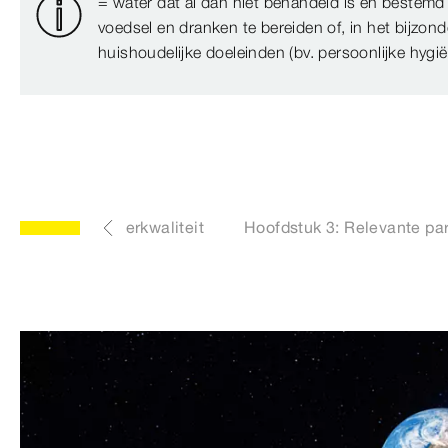
= water dat al dan niet behandeld is en bestemd 
voedsel en dranken te bereiden of, in het bijzond
huishoudelijke doeleinden (bv. persoonlijke hygië
ten van drinkwaterkwaliteit
Hoofdstuk 3: Relevante pa