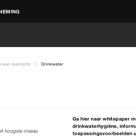
NEMING
n een overzicht
Drinkwater
Ga hier naar whitepaper me
drinkwaterhygiëne, informa
het hoogste niveau
toepassingsvoorbeelden ui