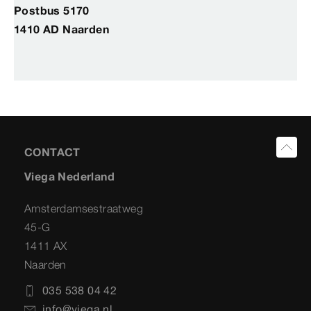
Postbus 5170
1410 AD Naarden
CONTACT
Viega Nederland
Amsterdamsestraatweg
45-G
1411 AX
Naarden
035 538 04 42
info@viega.nl