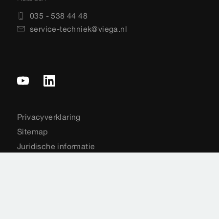
035 - 538 44 48
service-techniek@viega.nl
Privacyverklaring
Sitemap
Juridische informatie
Impressie
Normen
Landenkeuze
Cookie settings