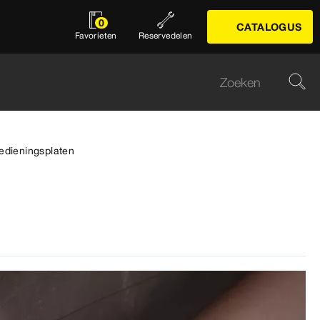
0
CATALOGUS
Favorieten
Reservedelen
edieningsplaten