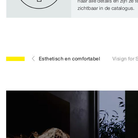
naar alle details en zijn ze 
zichtbaar in de catalogus.
Esthetisch en comfortabel
Visign for 