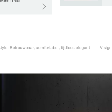
tevens direct
Style: Betrouwbaar, comfortabel, tijdloos elegant
Visign