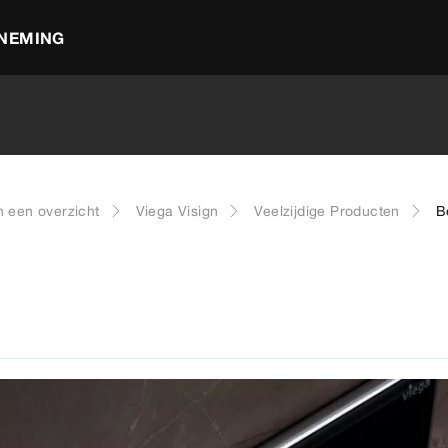
NEMING
n een overzicht
Viega Visign
Veelzijdige Producten
B