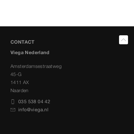
CONTACT
Viega Nederland
Amsterdamsestraatweg
45-G
1411 AX
Naarden
035 538 04 42
info@viega.nl