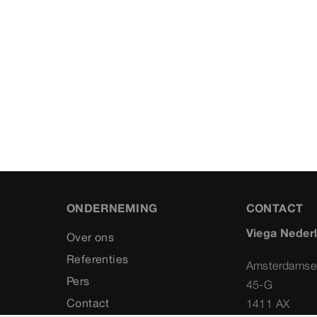
ONDERNEMING
CONTACT
Viega Neder
Over ons
Referenties
Amsterdamse
Pers
45-G
Contact
1411 AX