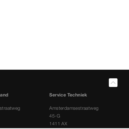
land
Service Techniek
straatweg
Amsterdamsestraatweg
45-G
1411 AX