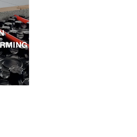
N
RMING