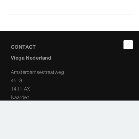
CONTACT
Viega Nederland
Amsterdamsestraatweg
45-G
1411 AX
Naarden
035 538 04 42
info@viega.nl