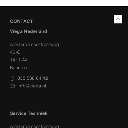
CONTACT
Viega Nederland
Amsterdamsestraatweg
45-G
1411 AX
Naarden
035 538 04 42
info@viega.nl
Service Techniek
Amsterdamsestraatweg