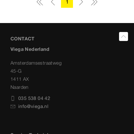
1
CONTACT
Viega Nederland
Amsterdamsestraatweg
45-G
1411 AX
Naarden
035 538 04 42
info@viega.nl