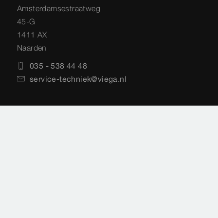
Amsterdamsestraatweg
45-G
1411 AX
Naarden
035 - 538 44 48
service-techniek@viega.nl
Privacyverklaring
Sitemap
Juridische informatie
Impressie