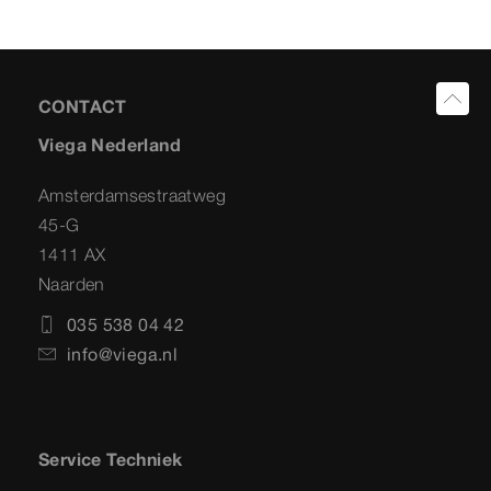
CONTACT
Viega Nederland
Amsterdamsestraatweg
45-G
1411 AX
Naarden
035 538 04 42
info@viega.nl
Service Techniek