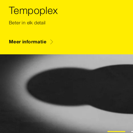
Tempoplex
Beter in elk detail
Meer informatie
1