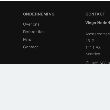
ONDERNEMING
CONTACT
Viega Neder
Over ons
Referenties
Amsterdamse
Pers
45-G
Contact
1411 AX
Naarden
035 538 0
info@vieg