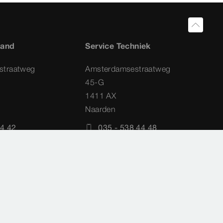
land
Service Techniek
straatweg
Amsterdamsestraatweg
45-G
1411 AX
Naarden
4 42
035 - 538 44 48
a.nl
service-techniek@viega.nl