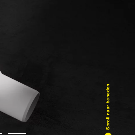
Scroll naar beneden
8