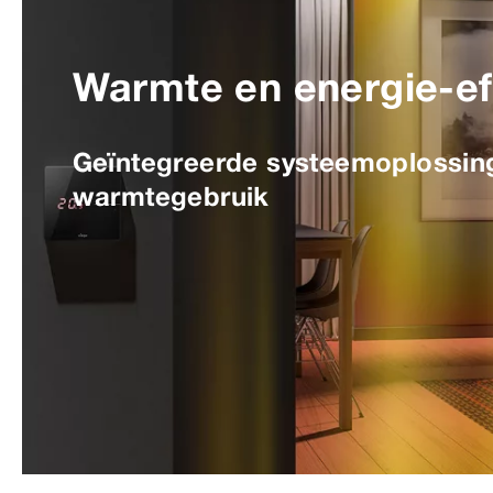
Warmte en energie-eff
Geïntegreerde systeemoplossin
warmtegebruik