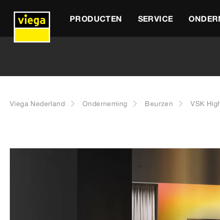
PRODUCTEN
SERVICE
ONDER
Viega Nederland
Onderneming
Beurzen
VSK High