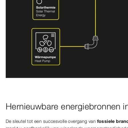
Hernieuwbare energiebronnen i
De sleutel tot een succesvolle overgang van
fossiele bra