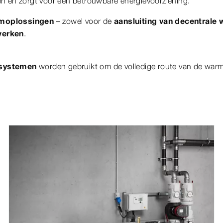
 en zorgt voor een betrouwbare energievoorziening.
emoplossingen
– zowel voor de
aansluiting van decentrale
werken
.
ssystemen
worden gebruikt om de volledige route van de warmt