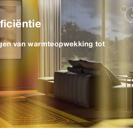
iciëntie
gen van warmteopwekking tot