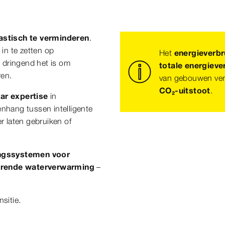
astisch te verminderen
.
 in te zetten op
Het
energieverbr
e dringend het is om
totale energieve
ren.
van gebouwen vera
CO₂-uitstoot
.
aar expertise
in
hang tussen intelligente
r laten gebruiken of
ingssystemen voor
arende waterverwarming
–
sitie.