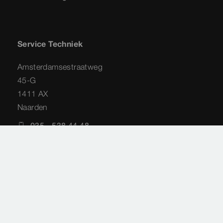
Service Techniek
Amsterdamsestraatweg
45-G
1411 AX
Naarden
035 - 538 44 48
service-techniek@viega.nl