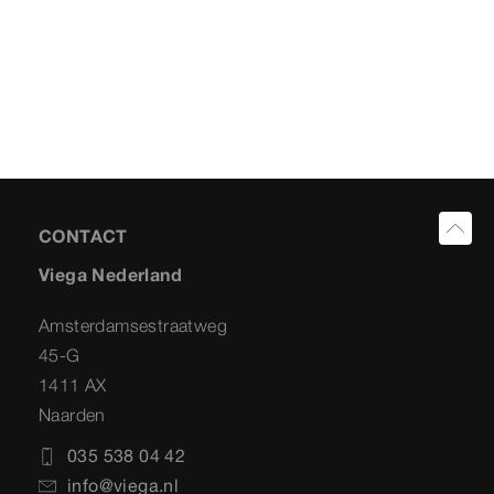
CONTACT
Viega Nederland
Amsterdamsestraatweg
45-G
1411 AX
Naarden
035 538 04 42
info@viega.nl