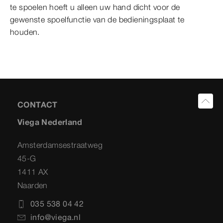
te spoelen hoeft u alleen uw hand dicht voor de
gewenste spoelfunctie van de bedieningsplaat te
houden.
CONTACT
Viega Nederland
Amsterdamsestraatweg
45-G
1411 AX
Naarden
035 538 04 42
info@viega.nl