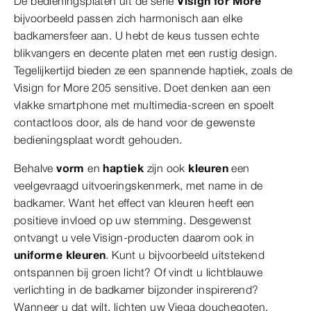
De bedieningsplaten uit de serie
Visign for More
bijvoorbeeld passen zich harmonisch aan elke
badkamersfeer aan. U hebt de keus tussen echte
blikvangers en decente platen met een rustig design.
Tegelijkertijd bieden ze een spannende haptiek, zoals de
Visign for More 205 sensitive. Doet denken aan een
vlakke smartphone met multimedia-screen en spoelt
contactloos door, als de hand voor de gewenste
bedieningsplaat wordt gehouden.
Behalve
vorm
en
haptiek
zijn ook
kleuren
een
veelgevraagd uitvoeringskenmerk, met name in de
badkamer. Want het effect van kleuren heeft een
positieve invloed op uw stemming. Desgewenst
ontvangt u vele Visign-producten daarom ook in
uniforme kleuren
. Kunt u bijvoorbeeld uitstekend
ontspannen bij groen licht? Of vindt u lichtblauwe
verlichting in de badkamer bijzonder inspirerend?
Wanneer u dat wilt, lichten uw Viega douchegoten,