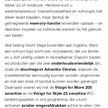
tablet, pc of notebook. Hierdoor kunt u
watertemperatuur, toevoerhoeveelheid en vulhoogte niet
alleen exact bepalen, maar dankzij de
geïntegreerde
memory-functie
bovendien opslaan – en
daardoor inspelen op individuele wensen bij het gebruik
van baden.
Veel belang hecht Viega bovendien aan hygiëne. Want
een schoon bad vormt een voorwaarde, dat uw familie
en u zich prettig voelen in de badkamer. Daarom bieden
wij producten aan die zeer
onderhoudsvriendelijk
zijn,
zoals de
douchegoot Advantix Cleviva
, waarvan de
inzetelementen eenvoudig kunnen worden uitgenomen
en met een doek of borstel kunnen worden gereinigd.
Daarnaast voeren wij met de
Visign for More 205
sensitive
en de
Visign for Style 25
sensitive
WC-
bedieningsplaten in ons programma, die u kunt
activeren
zonder vingerafdrukken
achter te laten. Om