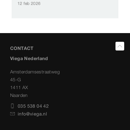
12 feb 2026
CONTACT
Viega Nederland
Amsterdamsestraatweg
45-G
1411 AX
Naarden
035 538 04 42
info@viega.nl