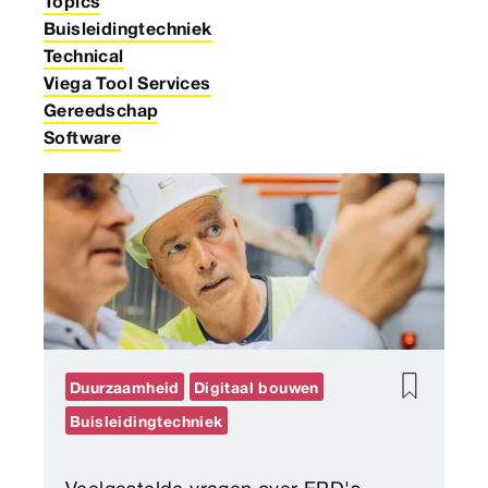
Topics
Buisleidingtechniek
Technical
Viega Tool Services
Gereedschap
Software
Duurzaamheid
Digitaal bouwen
Buisleidingtechniek