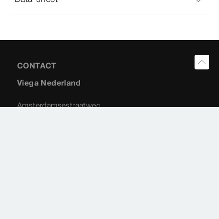
CONTACT
Viega Nederland
Amsterdamsestraatweg
45-G
1411 AX
Naarden
035 538 04 42
info@viega.nl