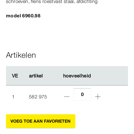
schroeven, flens roestvast staal, afdichting
model 6960.98
Artikelen
VE
VE
artikel
artikel
hoeveelheid
hoeveelheid
1
582 975
VOEG TOE AAN FAVORIETEN