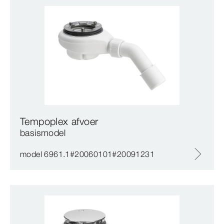
Tempoplex afvoer
basismodel
model 6961.1#20060101#20091231