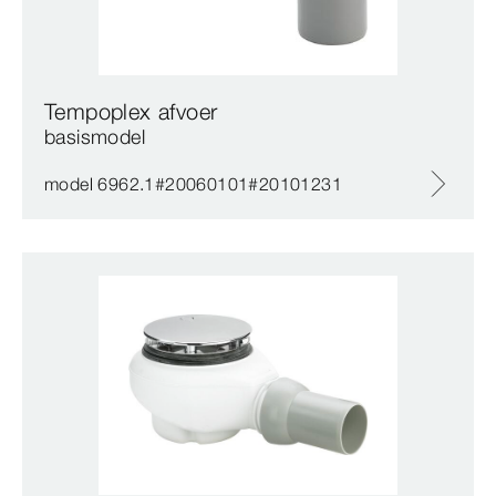
Tempoplex afvoer
basismodel
model 6962.1#20060101#20101231