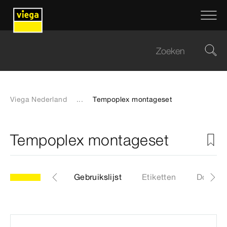
Viega Nederland
...
Tempoplex montageset
Tempoplex montageset
Artikelen
Gebruikslijst
Etiketten
Downlo