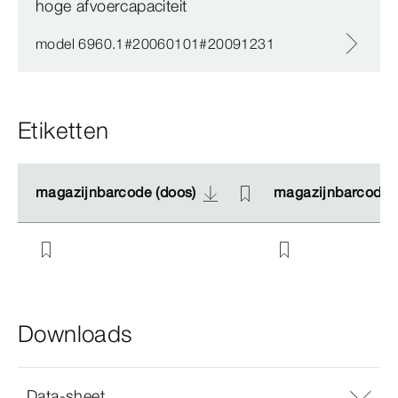
hoge afvoercapaciteit
model 6960.1#20060101#20091231
Etiketten
magazijnbarcode (doos)
magazijnbarcode (doos)
magazijnbarcode (
magazijnbarcode (
Downloads
Data-sheet