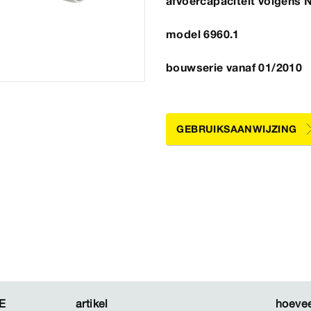
afvoercapaciteit volgens
model 6960.1
bouwserie vanaf 01/2010
GEBRUIKSAANWIJZING
E
E
artikel
artikel
hoevee
hoevee