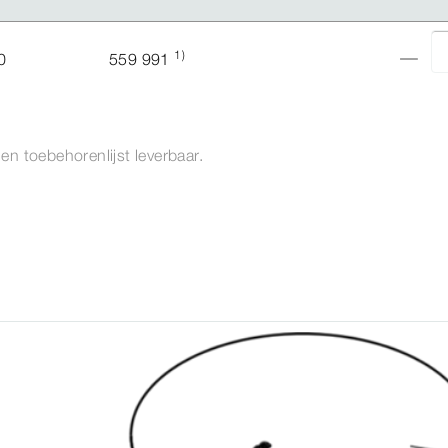
1)
0
559 991
- en toebehorenlijst leverbaar.