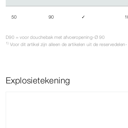
50
90
✓
1
D90 = voor douchebak met afvoeropening-Ø
90
1)
Voor dit artikel zijn alleen de artikelen uit de reservedelen
Explosietekening