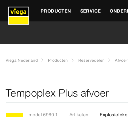
PRODUCTEN
SERVICE
ONDER
Viega Nederland
Producten
Reservedelen
Afvoer
Tempoplex Plus afvoer
model 6960.1
Artikelen
Explosieteke