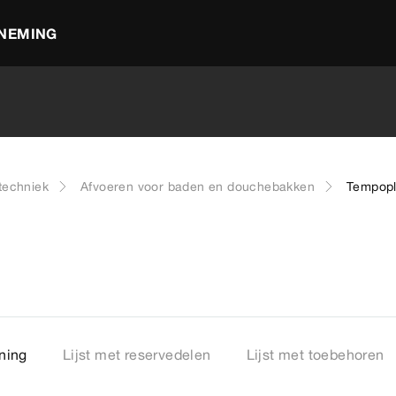
NEMING
techniek
Afvoeren voor baden en douchebakken
Tempopl
ning
Lijst met reservedelen
Lijst met toebehoren