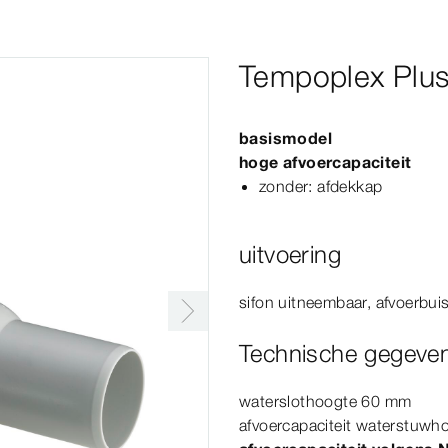
Tempoplex Plus
basismodel
hoge afvoercapaciteit
zonder: afdekkap
uitvoering
sifon uitneembaar, afvoerbui
Technische gegeve
waterslothoogte 60
mm
afvoercapaciteit waterstuw