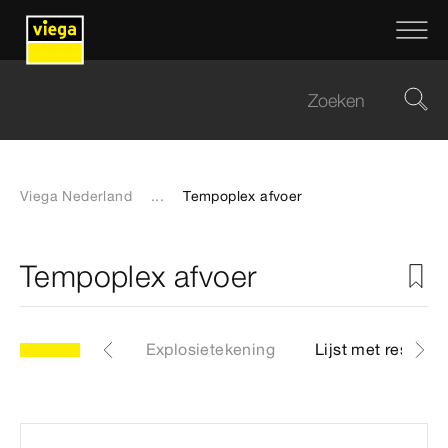
Viega Nederland
...
Tempoplex afvoer
Tempoplex afvoer
Artikelen
Explosietekening
Lijst met reserve