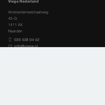
Viega Nederland
Amsterdamsestraatweg
45-G
1411 AX
Naarden
035 538 04 42
info@viega.nl
Service Techniek
Amsterdamsestraatweg
45-G
1411 AX
Naarden