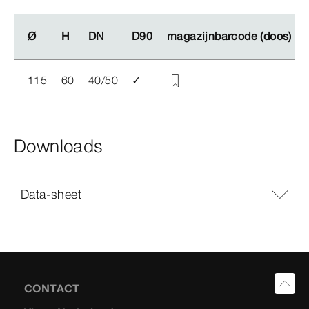
Ø
Ø
H
H
DN
DN
D90
D90
magazijnbarcode (doos)
magazijnbarcode (doos)
115
60
40/50
✓
Downloads
Data-sheet
CONTACT