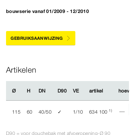
bouwserie vanaf 01/2009 - 12/2010
GEBRUIKSAANWIJZING
Artikelen
Ø
Ø
H
H
DN
DN
D90
D90
VE
VE
artikel
artikel
hoevee
hoevee
1)
115
60
40/50
✓
1/10
634 100
D90 = voor douchebak met afvoeropening-Ø
90