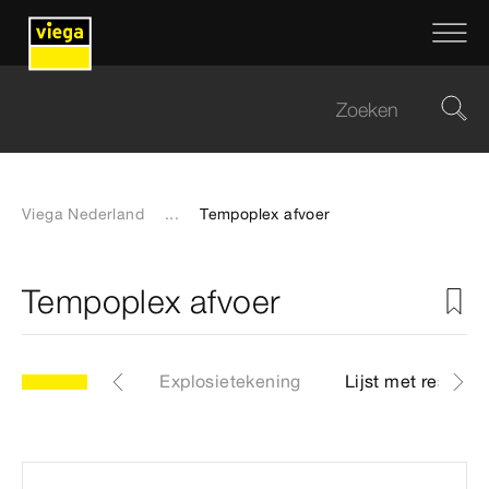
Viega Nederland
...
Tempoplex afvoer
Tempoplex afvoer
Artikelen
Explosietekening
Lijst met reserve