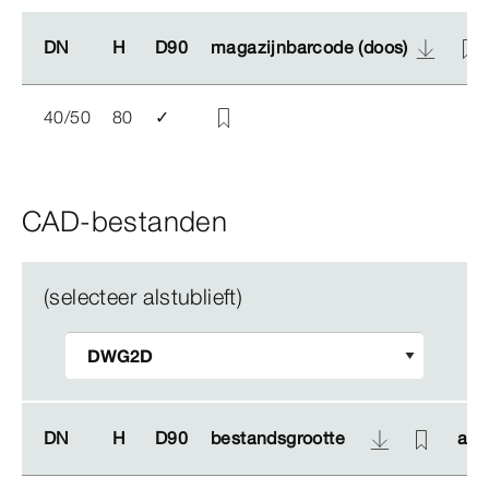
DN
DN
H
H
D90
D90
magazijnbarcode (doos)
magazijnbarcode (doos)
40/50
80
✓
CAD-bestanden
(selecteer alstublieft)
DN
DN
H
H
D90
D90
bestandsgrootte
bestandsgrootte
arti
arti