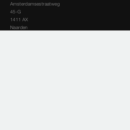
Amsterdamsestraatweg
45-G
1411 AX
Naarden
035 538 04 42
info@viega.nl
Service Techniek
Amsterdamsestraatweg
45-G
1411 AX
Naarden
035 - 538 44 48
service-techniek@viega.nl