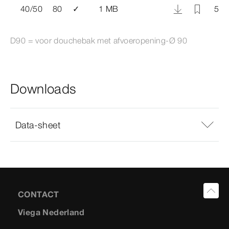
40/50
80
✓
1 MB
575
D90 = voor douchebak met afvoeropening-Ø
90
Downloads
Data-sheet
CONTACT
Viega Nederland