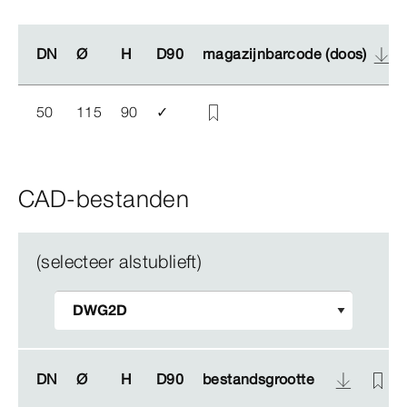
DN
DN
Ø
Ø
H
H
D90
D90
magazijnbarcode (doos)
magazijnbarcode (doos)
50
115
90
✓
CAD-bestanden
(selecteer alstublieft)
DN
DN
Ø
Ø
H
H
D90
D90
bestandsgrootte
bestandsgrootte