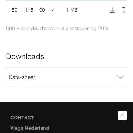
50
115
90
✓
1 MB
D90 = voor douchebak met afvoeropening-Ø
90
Downloads
Data-sheet
CONTACT
Viega Nederland