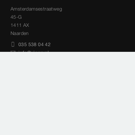
Amsterdamsestraatweg
45-G
1411 AX
Naarden
035 538 04 42
info@viega.nl
Service Techniek
Amsterdamsestraatweg
45-G
1411 AX
Naarden
035 - 538 44 48