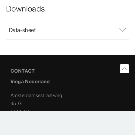
Downloads
Data-sheet
CONTACT
Viega Nederland
Amsterdamsestraatweg
45-G
1411 AX
Naarden
035 538 04 42