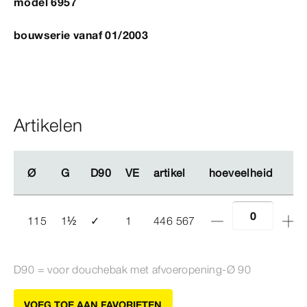
model 6957
bouwserie vanaf 01/2003
Artikelen
Ø
Ø
G
G
D90
D90
VE
VE
artikel
artikel
hoeveelheid
hoeveelheid
115
1
½
✓
1
446 567
D90 = voor douchebak met afvoeropening-Ø
90
VOEG TOE AAN FAVORIETEN