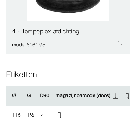
4 - Tempoplex afdichting
model 6961.95
Etiketten
Ø
Ø
G
G
D90
D90
magazijnbarcode (doos)
magazijnbarcode (doos)
115
1
½
✓