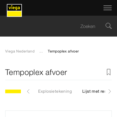
Viega Nederland
...
Tempoplex afvoer
Tempoplex afvoer
Artikelen
Explosietekening
Lijst met reserve