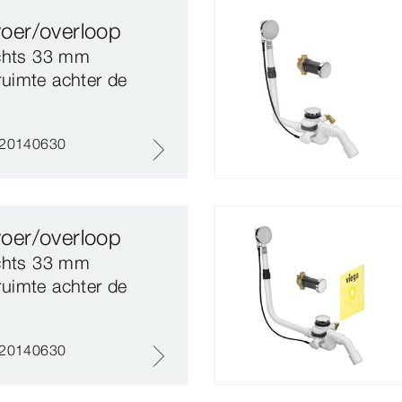
fvoer/overloop
echts 33 mm
ruimte achter de
#20140630
fvoer/overloop
echts 33 mm
ruimte achter de
#20140630