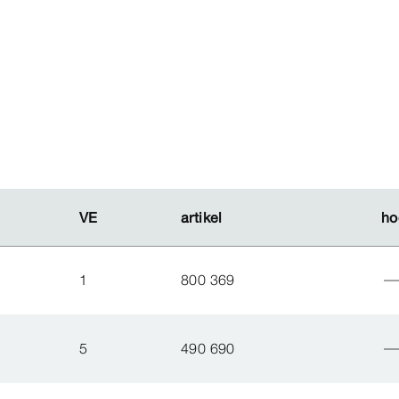
VE
VE
artikel
artikel
ho
ho
1
800 369
5
490 690