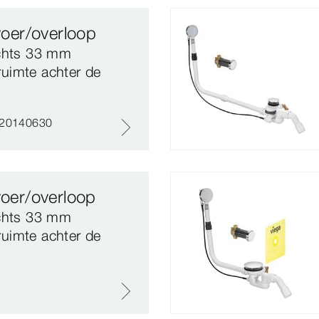
fvoer/overloop
echts 33 mm
ruimte achter de
#20140630
voer/overloop
echts 33 mm
ruimte achter de