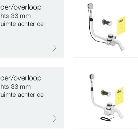
fvoer/overloop
echts 33 mm
ruimte achter de
fvoer/overloop
echts 33 mm
ruimte achter de