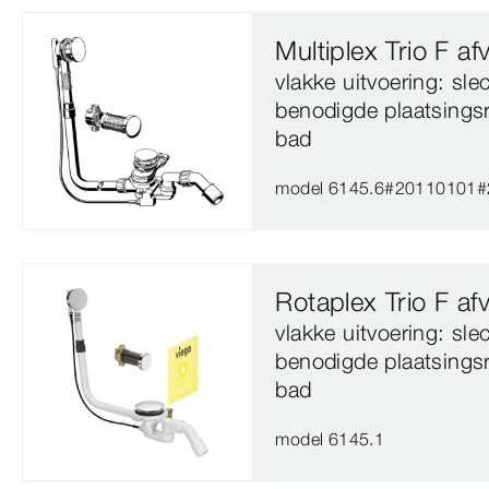
Multiplex Trio F a
vlakke uitvoering: sl
benodigde plaatsings
bad
model 6145.6#20110101
Rotaplex Trio F af
vlakke uitvoering: sl
benodigde plaatsings
bad
model 6145.1