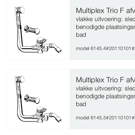
Multiplex Trio F a
vlakke uitvoering: sl
benodigde plaatsings
bad
model 6145.4#20110101
Multiplex Trio F a
vlakke uitvoering: sl
benodigde plaatsings
bad
model 6145.5#20110101