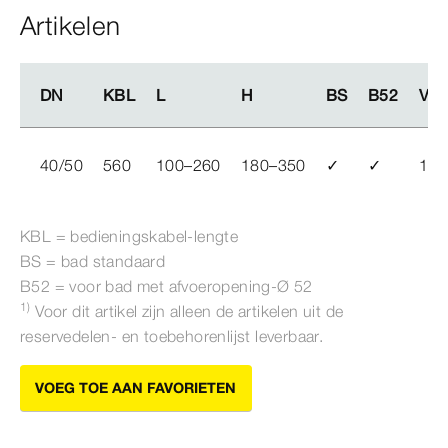
Artikelen
DN
DN
KBL
KBL
L
L
H
H
BS
BS
B52
B52
VE
VE
40/50
560
100–260
180–350
✓
✓
1
KBL = bedieningskabel-​lengte
BS = bad standaard
B52 = voor bad met afvoeropening-Ø
52
1)
Voor dit artikel zijn alleen de artikelen uit de
reservedelen- en toebehorenlijst leverbaar.
VOEG TOE AAN FAVORIETEN