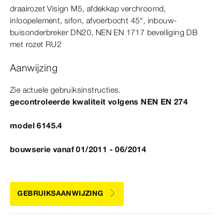
draairozet
Visign
M5
, afdekkap verchroomd,
inloopelement, sifon, afvoerbocht
45°
, inbouw-​
buisonderbreker DN20,
NEN
EN
1717
beveiliging DB
met rozet RU2
Aanwijzing
Zie actuele gebruiksinstructies.
gecontroleerde kwaliteit volgens
NEN
EN
274
model 6145.4
bouwserie vanaf 01/2011 - 06/2014
GEBRUIKSAANWIJZING