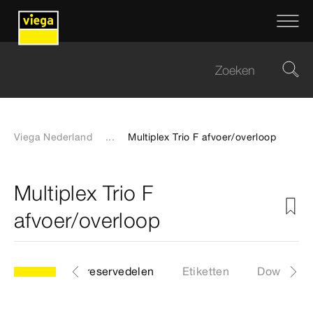
Viega Nederland
...
Multiplex Trio F afvoer/overloop
Multiplex Trio F
afvoer/overloop
ng
Lijst met reservedelen
Etiketten
Download