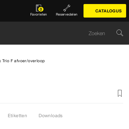
0
CATALOGUS
Favorieten
Reservedelen
 Trio F afvoer/overloop
Etiketten
Downloads