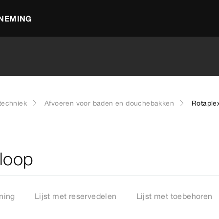
NEMING
techniek
Afvoeren voor baden en douchebakken
Rotaplex
rloop
ning
Lijst met reservedelen
Lijst met toebehoren