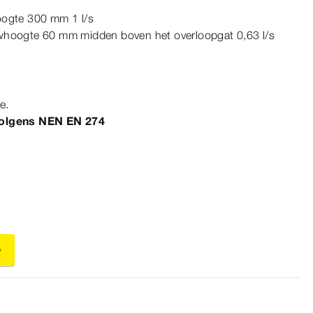
hoogte 300
mm
1 l/s
uwhoogte 60
mm
midden boven het overloopgat 0,63 l/s
e.
volgens
NEN
EN
274