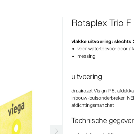
Rotaplex Trio F
vlakke uitvoering: slechts
voor watertoevoer door af
messing
uitvoering
draairozet
Visign
R5
, afdekk
inbouw-​buisonderbreker,
NE
afdichtingsmanchet
Technische gegeve