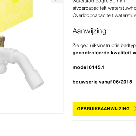
waterslothoogte 50
mm
afvoercapaciteit waterstuw
Overloopcapaciteit waterst
Aanwijzing
Zie gebruiksinstructie badtyp
gecontroleerde kwaliteit 
model 6145.1
bouwserie vanaf 06/2015
GEBRUIKSAANWIJZING