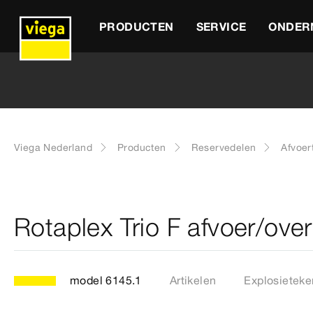
PRODUCTEN
SERVICE
ONDER
Viega Nederland
Producten
Reservedelen
Afvoer
Rotaplex Trio F afvoer/ove
model 6145.1
Artikelen
Explosieteke