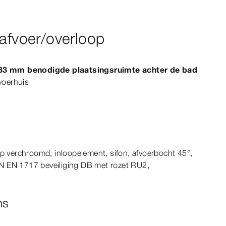
 afvoer/overloop
 33
mm
benodigde plaatsingsruimte achter de bad
voerhuis
ap verchroomd, inloopelement, sifon, afvoerbocht
45°
,
N
EN
1717
beveiliging DB met rozet RU2,
ns