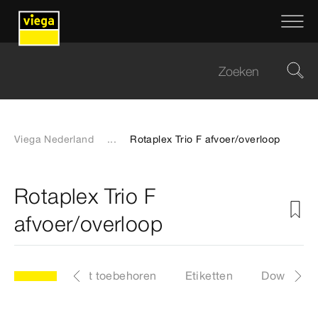
Viega Nederland
...
Rotaplex Trio F afvoer/overloop
Rotaplex Trio F
afvoer/overloop
elen
Lijst met toebehoren
Etiketten
Download