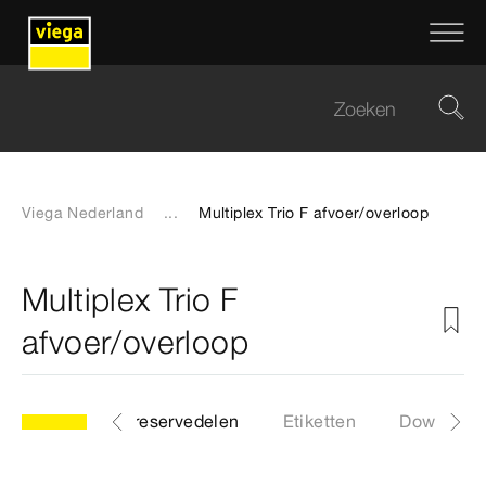
Viega Nederland
...
Multiplex Trio F afvoer/overloop
Multiplex Trio F
afvoer/overloop
ng
Lijst met reservedelen
Etiketten
Download