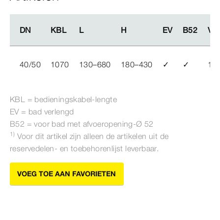
DN
DN
KBL
KBL
L
L
H
H
EV
EV
B52
B52
VE
VE
40/50
1070
130–680
180–430
✓
✓
1
KBL = bedieningskabel-​lengte
EV = bad verlengd
B52 = voor bad met afvoeropening-Ø
52
1)
Voor dit artikel zijn alleen de artikelen uit de
reservedelen- en toebehorenlijst leverbaar.
VOEG TOE AAN FAVORIETEN