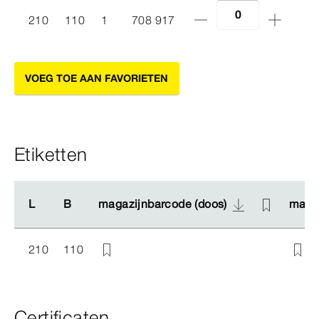
210
110
1
708 917
VOEG TOE AAN FAVORIETEN
Etiketten
L
L
B
B
magazijnbarcode (doos)
magazijnbarcode (doos)
magaz
magaz
210
110
Certificaten