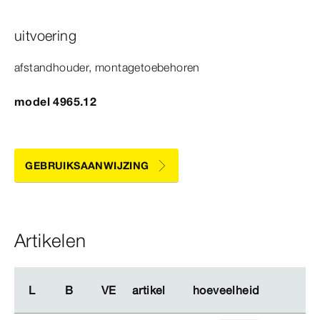
uitvoering
afstandhouder, montagetoebehoren
model 4965.12
GEBRUIKSAANWIJZING
Artikelen
L
L
B
B
VE
VE
artikel
artikel
hoeveelheid
hoeveelheid