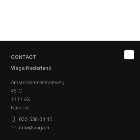
CONTACT
Viega Nederland
Amsterdamsestraatweg
45-G
1411 AX
Naarden
035 538 04 42
info@viega.nl