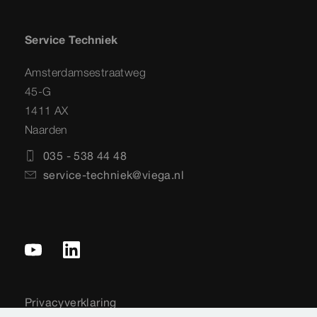
Service Techniek
Amsterdamsestraatweg
45-G
1411 AX
Naarden
035 - 538 44 48
service-techniek@viega.nl
Privacyverklaring