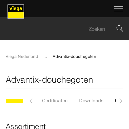
Viega Nederland
...
Advantix-douchegoten
Advantix-douchegoten
Algemeen
Certificaten
Downloads
EPD
Assortiment