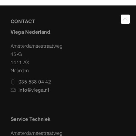
CONTACT
Viega Nederland
Amsterdamsestraatweg
45-G
1411 AX
Naarden
035 538 04 42
info@viega.nl
Service Techniek
Amsterdamsestraatweg