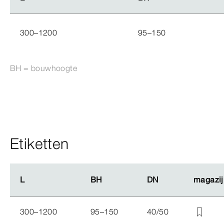
300–1200
95–150
BH = bouwhoogte
Etiketten
L
L
BH
BH
DN
DN
magazij
magazij
300–1200
95–150
40/50