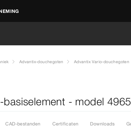
NEMING
hniek
Advantix-douchegoten
Advantix Vario-douchegoten
t-basiselement - model 496
CAD-bestanden
Certificaten
Downloads
G