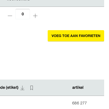
VOEG TOE AAN FAVORIETEN
de (etiket)
de (etiket)
artikel
artikel
686 277