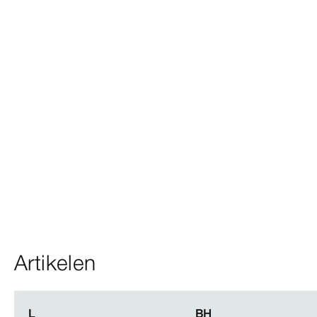
Artikelen
L
L
BH
BH