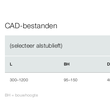
CAD-bestanden
(selecteer alstublieft)
L
L
BH
BH
D
D
300–1200
95–150
4
BH = bouwhoogte