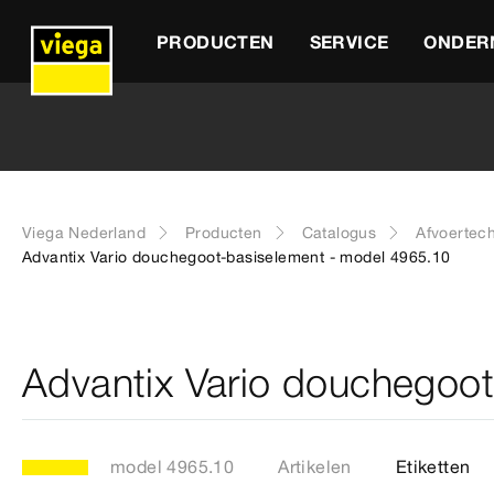
PRODUCTEN
SERVICE
ONDER
Viega Nederland
Producten
Catalogus
Afvoertec
Advantix Vario douchegoot-basiselement - model 4965.10
Advantix Vario douchegoo
model 4965.10
Artikelen
Etiketten