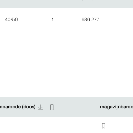
40/50
1
686 277
nbarcode (doos)
nbarcode (doos)
magazijnbarco
magazijnbarco