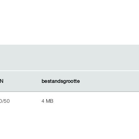
N
N
bestandsgrootte
bestandsgrootte
0/50
4 MB