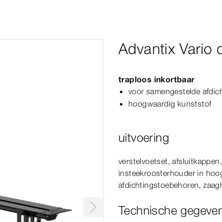
Advantix Vario
traploos inkortbaar
voor samengestelde afdich
hoogwaardig kunststof
uitvoering
verstelvoetset, afsluitkappe
insteekroosterhouder in hoog
afdichtingstoebehoren, zaag
Technische gegeve