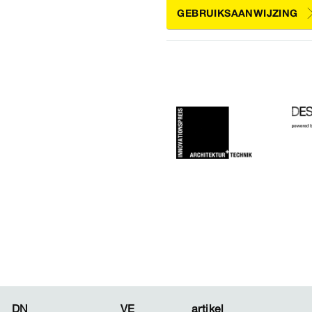
GEBRUIKSAANWIJZING
DN
DN
VE
VE
artikel
artikel