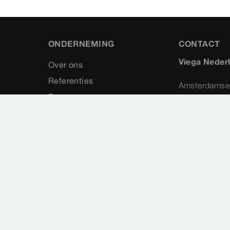
ONDERNEMING
CONTACT
Viega Neder
Over ons
Referenties
Amsterdamse
Pers
45-G
Contact
1411 AX
Naarden
035 538 0
info@vieg