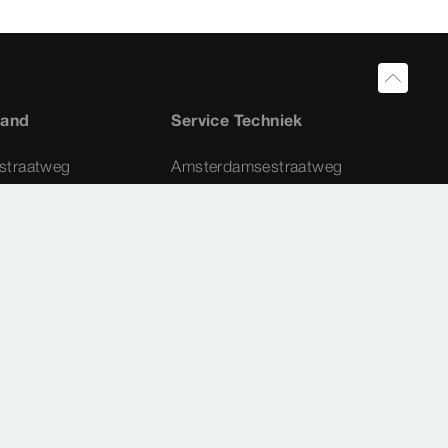
land
Service Techniek
straatweg
Amsterdamsestraatweg
45-G
1411 AX
Naarden
4 42
035 - 538 44 48
a.nl
service-techniek@viega.nl