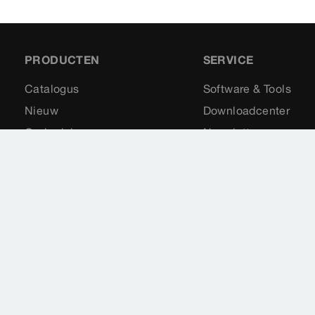
PRODUCTEN
SERVICE
Catalogus
Software & Tools
Nieuw
Downloadcenter
Onderdelen
Newsletter
Toepassingen
Visign