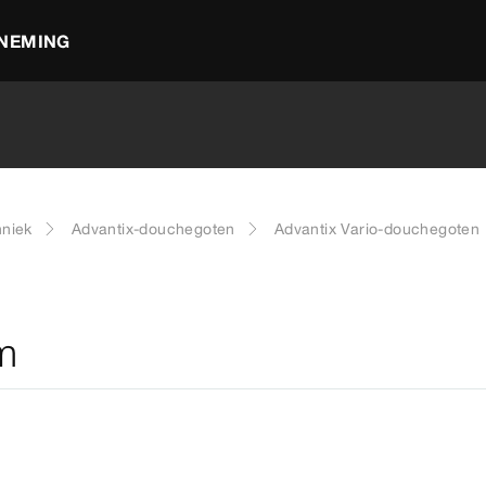
NEMING
hniek
Advantix-douchegoten
Advantix Vario-douchegoten
m