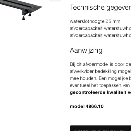
Technische gegeve
waterslothoogte 25
mm
afvoercapaciteit waterstuw
afvoercapaciteit waterstuw
Aanwijzing
Bij dit afvoer
model
is door de
afwerkvloer bedekking mogelij
mee houden. Een mogelijke b
eventueel het toepassen va
gecontroleerde kwaliteit 
model 4966.10