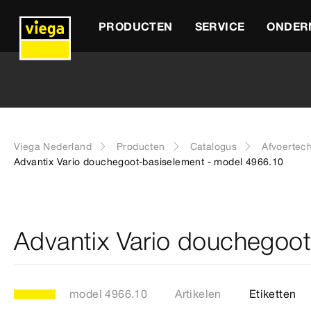
PRODUCTEN
SERVICE
ONDER
Viega Nederland
Producten
Catalogus
Afvoertec
Advantix Vario douchegoot-basiselement - model 4966.10
Advantix Vario douchegoo
model 4966.10
Artikelen
Etiketten