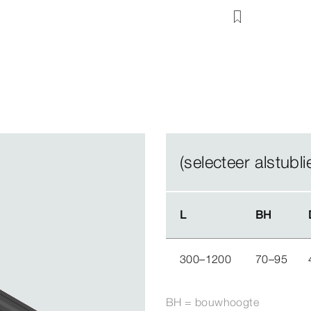
(selecteer alstublie
L
L
BH
BH
300–1200
70–95
BH = bouwhoogte