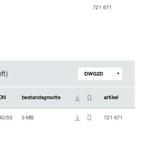
721 671
ft)
DN
DN
bestandsgrootte
bestandsgrootte
artikel
artikel
40/50
3 MB
721 671