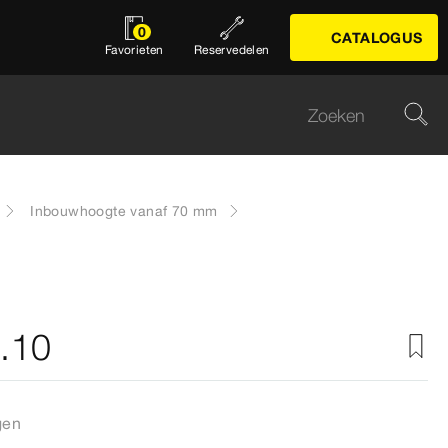
0
CATALOGUS
Favorieten
Reservedelen
Inbouwhoogte vanaf 70 mm
6.10
gen