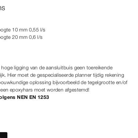
ns
hoogte 10
mm
0,55 l/s
hoogte 20
mm
0,6 l/s
 hoge ligging van de aansluitbuis geen toereikende
k. Hier moet de gespecialiseerde planner tijdig rekening
ouwkundige oplossing bijvoorbeeld de tegelgrootte en/of
n een epoxyhars moet worden afgestemd!
volgens
NEN
EN
1253