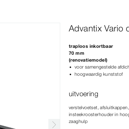
Advantix Vario
traploos inkortbaar
70
mm
(renovatiemodel)
voor samengestelde afdich
hoogwaardig kunststof
uitvoering
verstelvoetset, afsluitkappe
insteekroosterhouder in hoog
zaaghulp