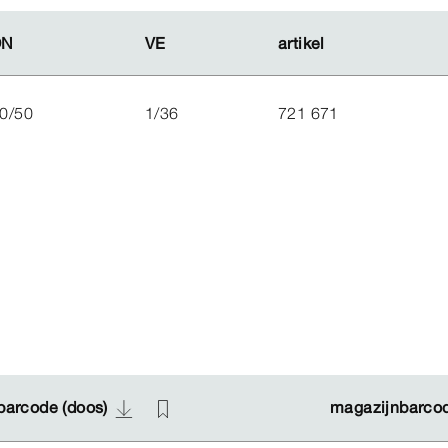
DN
DN
VE
VE
artikel
artikel
0/50
1/36
721 671
barcode (doos)
barcode (doos)
magazijnbarcod
magazijnbarcod