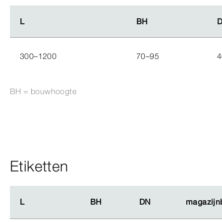
L
L
BH
BH
300–1200
70–95
4
BH = bouwhoogte
Etiketten
L
L
BH
BH
DN
DN
magazijn
magazijn