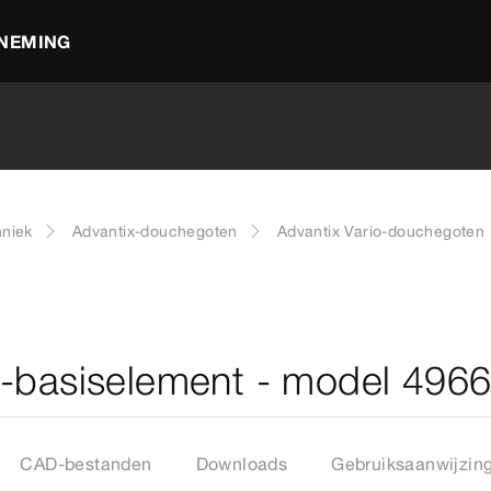
NEMING
hniek
Advantix-douchegoten
Advantix Vario-douchegoten
t-basiselement - model 496
CAD-bestanden
Downloads
Gebruiksaanwijzin