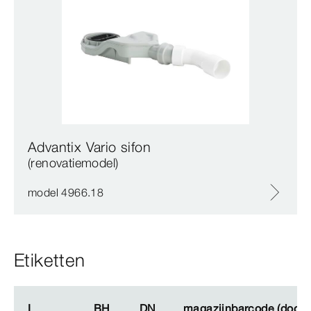
Advantix Vario sifon
(renovatiemodel)
model 4966.18
Etiketten
L
L
BH
BH
DN
DN
magazijnbarcode (doos
magazijnbarcode (doos