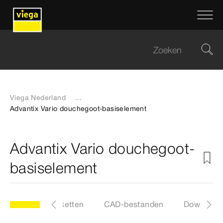
Viega Nederland
...
Advantix Vario douchegoot-basiselement
Advantix Vario douchegoot-
basiselement
ebehoren
Etiketten
CAD-bestanden
Download