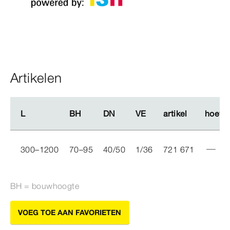
Artikelen
L
L
BH
BH
DN
DN
VE
VE
artikel
artikel
hoeve
hoeve
300–1200
70–95
40/50
1/36
721 671
BH = bouwhoogte
VOEG TOE AAN FAVORIETEN