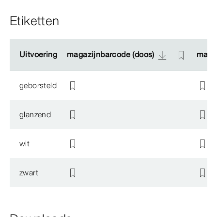
Etiketten
Uitvoering
Uitvoering
magazijnbarcode (doos)
magazijnbarcode (doos)
magaz
magaz
geborsteld
glanzend
wit
zwart