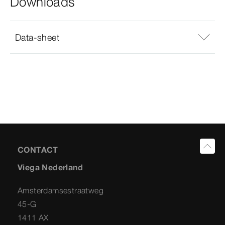
Downloads
Data-sheet
CONTACT
Viega Nederland
Amsterdamsestraatweg
45-G
1411 AX