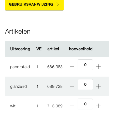
GEBRUIKSAANWIJZING
Artikelen
Uitvoering
Uitvoering
VE
VE
artikel
artikel
hoeveelheid
hoeveelheid
geborsteld
1
686 383
glanzend
1
689 728
wit
1
713 089