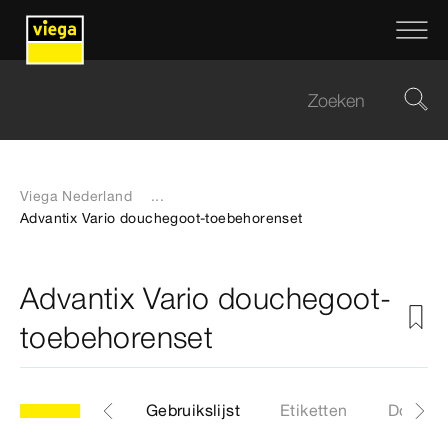
Viega Nederland
...
Advantix Vario douchegoot-toebehorenset
Advantix Vario douchegoot-
toebehorenset
Artikelen
Gebruikslijst
Etiketten
Downlo