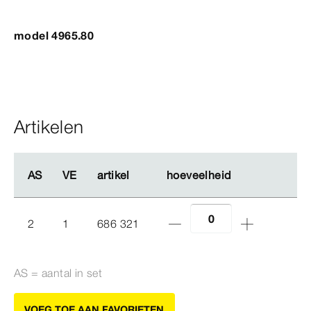
model 4965.80
Artikelen
AS
AS
VE
VE
artikel
artikel
hoeveelheid
hoeveelheid
2
1
686 321
AS = aantal in set
VOEG TOE AAN FAVORIETEN