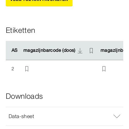
Etiketten
AS
AS
magazijnbarcode (doos)
magazijnbarcode (doos)
magazijnbarc
magazijnbarc
2
Downloads
Data-sheet