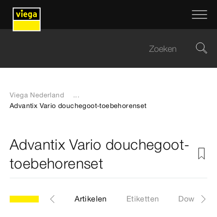
Viega Nederland
...
Advantix Vario douchegoot-toebehorenset
Advantix Vario douchegoot-
toebehorenset
model 4965.80
Artikelen
Etiketten
Download