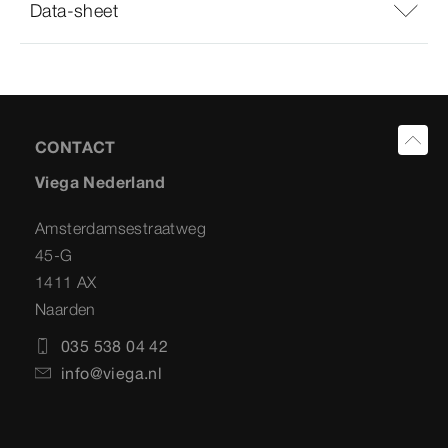
Data-sheet
CONTACT
Viega Nederland
Amsterdamsestraatweg
45-G
1411 AX
Naarden
035 538 04 42
info@viega.nl