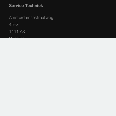
Service Techniek
Amsterdamsestraatweg
45-G
1411 AX
Naarden
035 - 538 44 48
service-techniek@viega.nl
Privacyverklaring
Sitemap