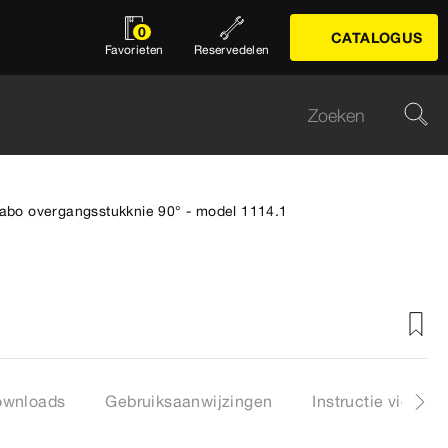
0
CATALOGUS
Favorieten
Reservedelen
abo overgangsstukknie 90° - model 1114.1
ownloads
Gebruiksaanwijzingen
Instructie video's