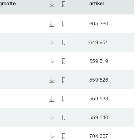
grootte
grootte
artikel
artikel
605 360
649 951
559 519
559 526
559 533
559 540
704 667