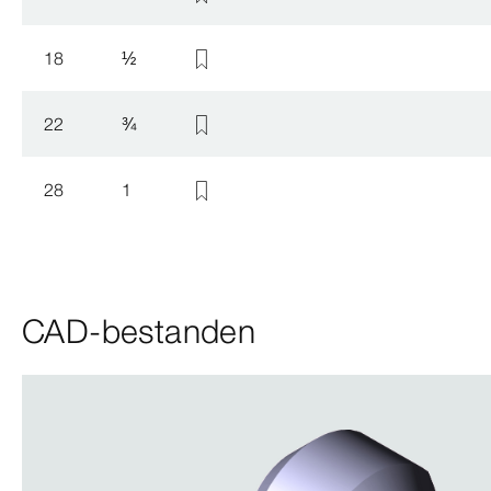
18
½
22
¾
28
1
CAD-bestanden