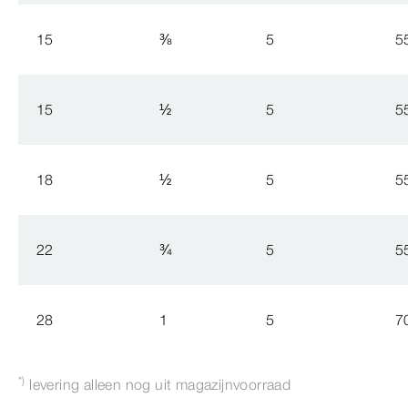
15
⅜
5
5
15
½
5
5
18
½
5
5
22
¾
5
5
28
1
5
7
*)
levering alleen nog uit magazijnvoorraad