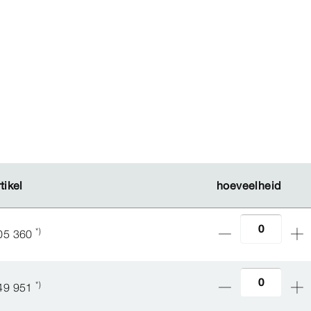
tikel
tikel
hoeveelheid
hoeveelheid
*)
05 360
*)
49 951