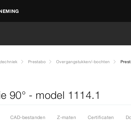
NEMING
gtechniek
Prestabo
Overgangstukken/-bochten
Prest
ie 90° - model 1114.1
CAD-bestanden
Z-maten
Certificaten
D