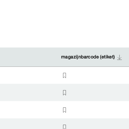
magazijnbarcode (etiket)
magazijnbarcode (etiket)