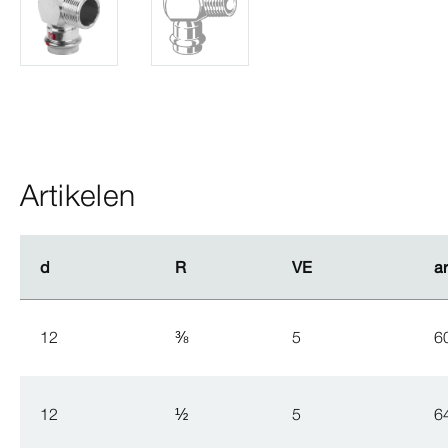
Artikelen
d
d
R
R
VE
VE
ar
ar
12
⅜
5
6
12
½
5
6