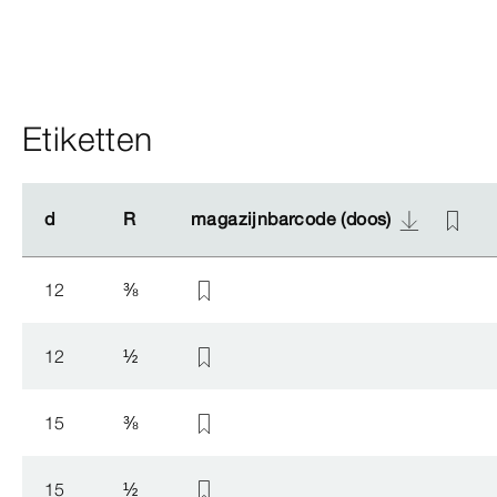
Etiketten
d
d
R
R
magazijnbarcode (doos)
magazijnbarcode (doos)
12
⅜
12
½
15
⅜
15
½