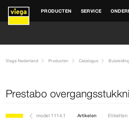
PRODUCTEN
SERVICE
ONDER
Viega Nederland
Producten
Catalogus
Buisleidin
Prestabo overgangsstukkn
model 1114.1
Artikelen
Etiketten