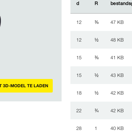
d
d
R
R
bestands
bestands
12
⅜
47 KB
12
½
48 KB
15
⅜
41 KB
15
½
43 KB
T 3D-MODEL TE LADEN
18
½
42 KB
22
¾
42 KB
28
1
40 KB