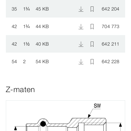
35
1
¼
45 KB
642 204
42
1
¼
44 KB
704 773
42
1
½
40 KB
642 211
54
2
54 KB
642 228
Z-maten