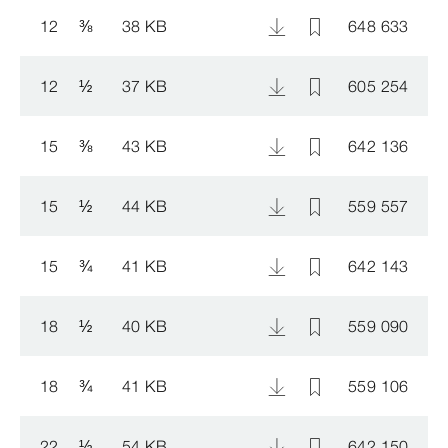
12
⅜
38 KB
648 633
12
½
37 KB
605 254
15
⅜
43 KB
642 136
15
½
44 KB
559 557
15
¾
41 KB
642 143
18
½
40 KB
559 090
18
¾
41 KB
559 106
22
½
54 KB
642 150