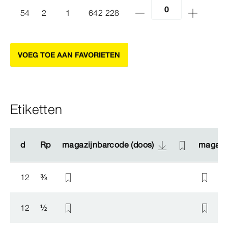
54
2
1
642 228
VOEG TOE AAN FAVORIETEN
Etiketten
d
d
Rp
Rp
magazijnbarcode (doos)
magazijnbarcode (doos)
magazij
magazij
12
⅜
12
½