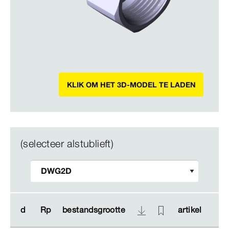
KLIK OM HET 3D-MODEL TE LADEN
(selecteer alstublieft)
d
d
Rp
Rp
bestandsgrootte
bestandsgrootte
artikel
artikel