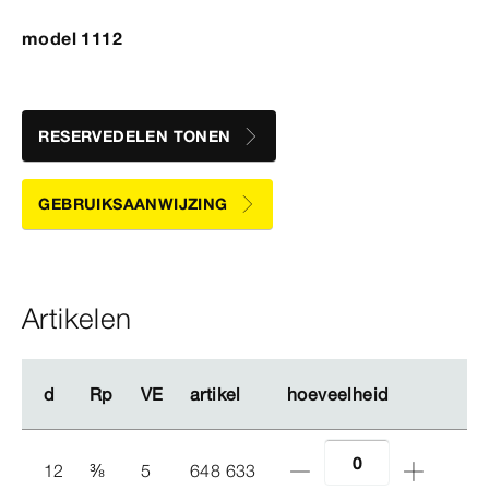
model 1112
RESERVEDELEN TONEN
GEBRUIKSAANWIJZING
Artikelen
d
d
Rp
Rp
VE
VE
artikel
artikel
hoeveelheid
hoeveelheid
12
⅜
5
648 633