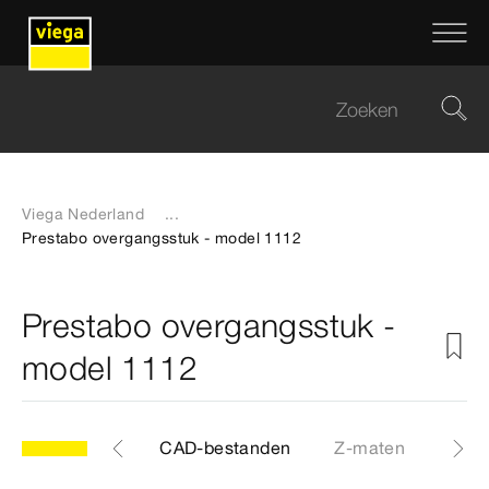
Viega Nederland
...
Prestabo overgangsstuk - model 1112
Prestabo overgangsstuk -
model 1112
Etiketten
CAD-bestanden
Z-maten
Cert