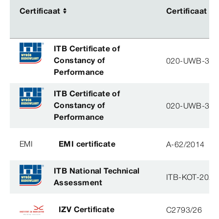
Certificaat
Certificaat
Certificaat
Certificaat
ITB Certificate of
Constancy of
020-UWB-31
Performance
ITB Certificate of
Constancy of
020-UWB-31
Performance
EMI
EMI certificate
A-62/2014
ITB National Technical
ITB-KOT-2026
Assessment
IZV Certificate
C2793/26