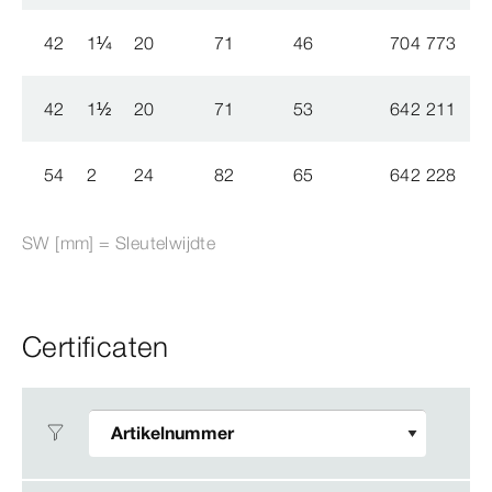
42
1
¼
20
71
46
704 773
42
1
½
20
71
53
642 211
54
2
24
82
65
642 228
SW [mm] = Sleutelwijdte
Certificaten