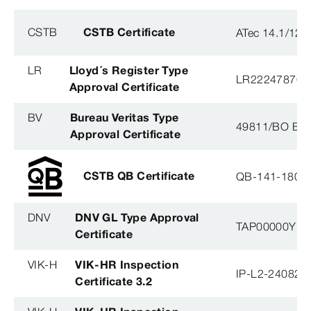
CSTB
CSTB Certificate
ATec 14.1/12
LR
Lloyd´s Register Type
LR22247876T
Approval Certificate
BV
Bureau Veritas Type
49811/BO BV
Approval Certificate
CSTB QB Certificate
QB-141-1804
DNV
DNV GL Type Approval
TAP00000YB
Certificate
VIK-H
VIK-HR Inspection
IP-L2-240823
Certificate 3.2