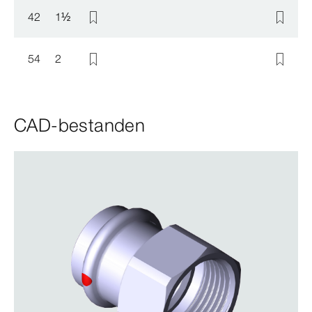
42
1
½
54
2
CAD-bestanden