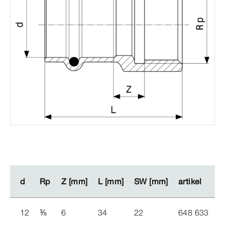
d
d
Rp
Rp
Z [mm]
Z [mm]
L [mm]
L [mm]
SW [mm]
SW [mm]
artikel
artikel
12
⅜
6
34
22
648 633