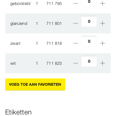
geborsteld
1
711 795
glanzend
1
711 801
zwart
1
711 818
wit
1
711 825
VOEG TOE AAN FAVORIETEN
Etiketten