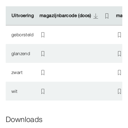
Uitvoering
Uitvoering
magazijnbarcode (doos)
magazijnbarcode (doos)
magaz
magaz
geborsteld
glanzend
zwart
wit
Downloads