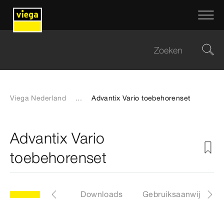
Viega Nederland
...
Advantix Vario toebehorenset
Advantix Vario
toebehorenset
en
Etiketten
Downloads
Gebruiksaanwijzinge