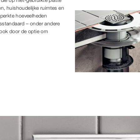
die op niet-gebruikte platte
n, huishoudelijke ruimtes en
beperkte hoeveelheden
tsstandaard – onder andere
sook door de optie om