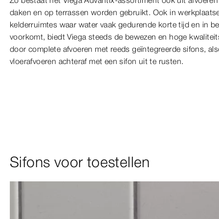
Zo bestaat het Viega Advantix-assortiment ook uit afvoeren 
daken en op terrassen worden gebruikt. Ook in werkplaatse
kelderruimtes waar water vaak gedurende korte tijd en in 
voorkomt, biedt Viega steeds de bewezen en hoge kwalitei
door complete afvoeren met reeds geïntegreerde sifons, al
vloerafvoeren achteraf met een sifon uit te rusten.
Sifons voor toestellen