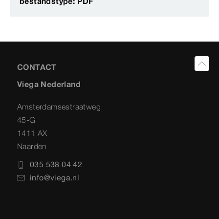
bestandstype: PDF
CONTACT
Viega Nederland
Amsterdamsestraatweg
45-G
1411 AX
Naarden
035 538 04 42
info@viega.nl