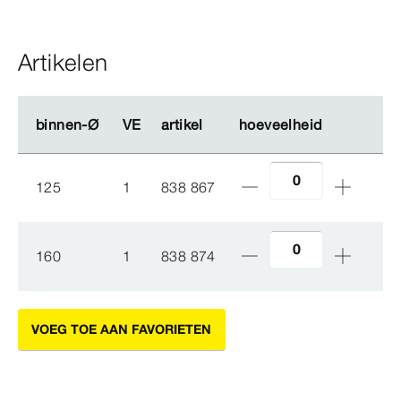
Artikelen
binnen-Ø
binnen-Ø
VE
VE
artikel
artikel
hoeveelheid
hoeveelheid
125
1
838 867
160
1
838 874
VOEG TOE AAN FAVORIETEN