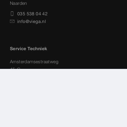
Naarden
035 538 04 42
info@viega.nl
Service Techniek
Amsterdamsestraatweg
45-G
1411 AX
Naarden
035 - 538 44 48
service-techniek@viega.nl