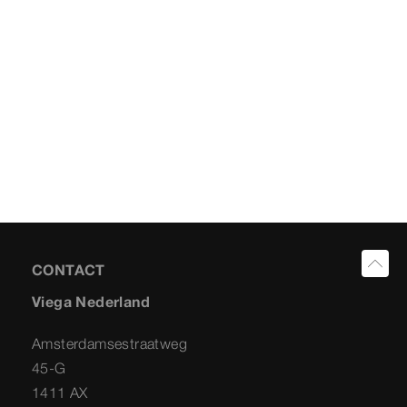
CONTACT
Viega Nederland
Amsterdamsestraatweg
45-G
1411 AX