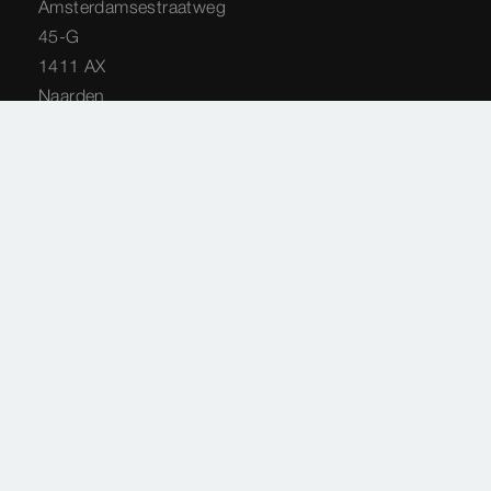
Amsterdamsestraatweg
45-G
1411 AX
Naarden
035 - 538 44 48
service-techniek@viega.nl
Privacyverklaring
Sitemap
Juridische informatie
Impressie