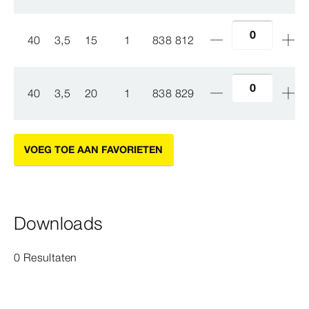
40
3,5
15
1
838 812
40
3,5
20
1
838 829
VOEG TOE AAN FAVORIETEN
Downloads
0 Resultaten