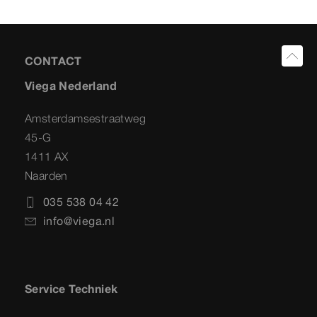
CONTACT
Viega Nederland
Amsterdamsestraatweg
45-G
1411 AX
Naarden
035 538 04 42
info@viega.nl
Service Techniek