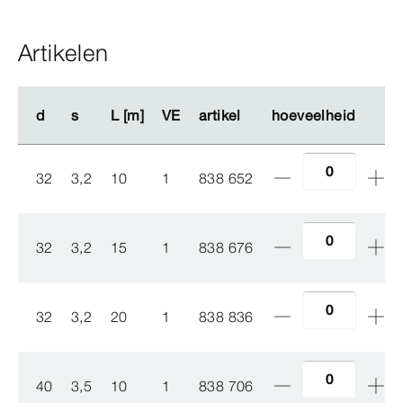
Artikelen
d
d
s
s
L [m]
L [m]
VE
VE
artikel
artikel
hoeveelheid
hoeveelheid
32
3,2
10
1
838 652
32
3,2
15
1
838 676
32
3,2
20
1
838 836
40
3,5
10
1
838 706