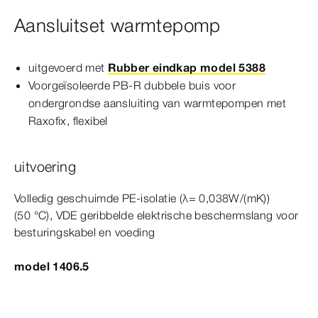
Aansluitset warmtepomp
uitgevoerd met
Rubber eindkap model 5388
Voorgeïsoleerde PB-​R dubbele buis voor
ondergrondse aansluiting van warmtepompen met
Raxofix, flexibel
uitvoering
Volledig geschuimde PE-​isolatie (λ= 0,038W/(mK))
(5
0
°C
), VDE geribbelde elektrische beschermslang voor
besturingskabel en voeding
model 1406.5