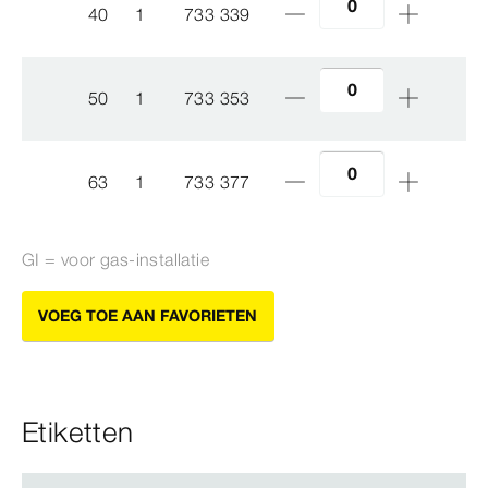
40
1
733 339
50
1
733 353
63
1
733 377
GI = voor gas-​installatie
VOEG TOE AAN FAVORIETEN
Etiketten