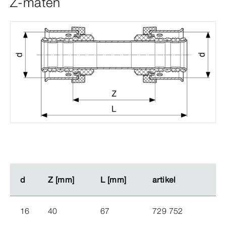
Z-maten
d
d
Z [mm]
Z [mm]
L [mm]
L [mm]
artikel
artikel
16
40
67
729 752