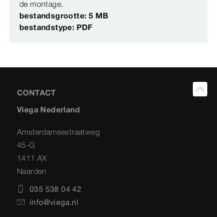
de montage.
bestandsgrootte: 5 MB
bestandstype: PDF
CONTACT
Viega Nederland
Amsterdamsestraatweg
45-G
1411 AX
Naarden
035 538 04 42
info@viega.nl