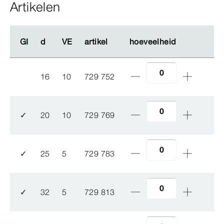
Artikelen
GI
GI
d
d
VE
VE
artikel
artikel
hoeveelheid
hoeveelheid
16
10
729 752
✓
20
10
729 769
✓
25
5
729 783
✓
32
5
729 813