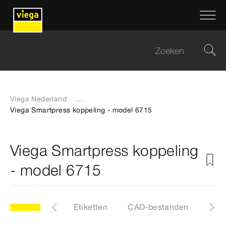
Viega Nederland
...
Viega Smartpress koppeling - model 6715
Viega Smartpress koppeling
- model 6715
Artikelen
Etiketten
CAD-bestanden
Z-m