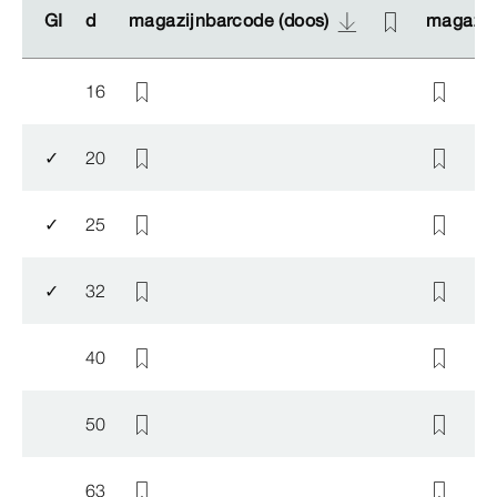
GI
GI
d
d
magazijnbarcode (doos)
magazijnbarcode (doos)
magazijn
magazijn
16
✓
20
✓
25
✓
32
40
50
63