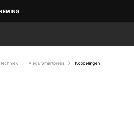
NEMING
gtechniek
Viega Smartpress
Koppelingen