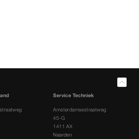
land
Service Techniek
straatweg
Amsterdamsestraatweg
45-G
1411 AX
Naarden