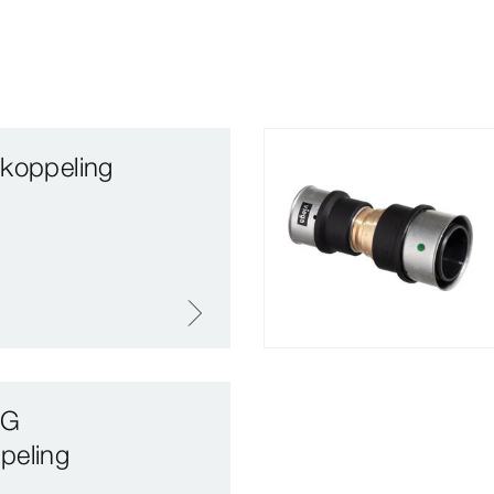
koppeling
 G
peling