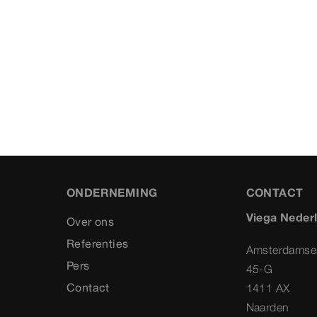
ONDERNEMING
CONTACT
Viega Neder
Over ons
Referenties
Amsterdamse
Pers
45-G
Contact
1411 AX
Naarden