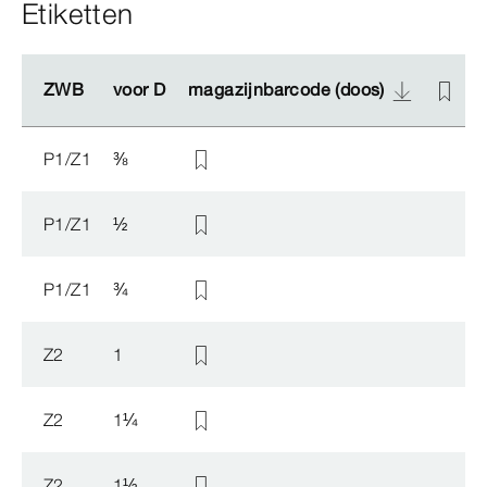
Etiketten
ZWB
ZWB
voor D
voor D
magazijnbarcode (doos)
magazijnbarcode (doos)
P1/Z1
⅜
P1/Z1
½
P1/Z1
¾
Z2
1
Z2
1
¼
Z2
1
½