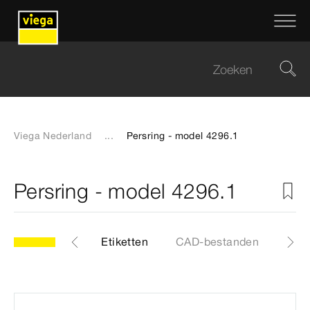
Viega Nederland
...
Persring - model 4296.1
Persring - model 4296.1
Artikelen
Etiketten
CAD-bestanden
Cert