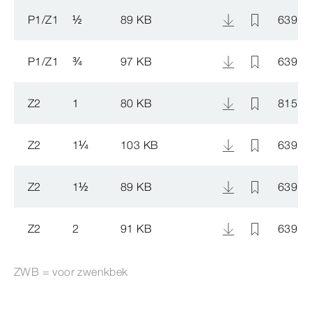
P1/Z1
½
89 KB
639 4
P1/Z1
¾
97 KB
639 4
Z2
1
80 KB
815 1
Z2
1
¼
103 KB
639 4
Z2
1
½
89 KB
639 4
Z2
2
91 KB
639 4
ZWB = voor zwenkbek