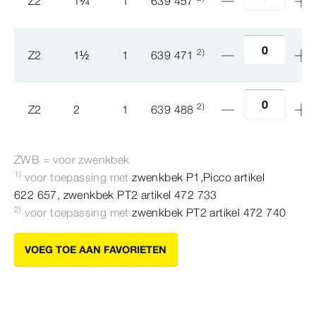
Z2
1
¼
1
639 457
2)
Z2
1
½
1
639 471
2)
Z2
2
1
639 488
ZWB = voor zwenkbek
1)
voor toepassing met
zwenkbek P1,Picco artikel
622 657,
zwenkbek PT2 artikel 472 733
2)
voor toepassing met
zwenkbek PT2 artikel 472 740
VOEG TOE AAN FAVORIETEN