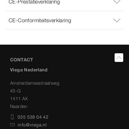
CE-Prestatieverklaring
CE-Conformiteitsverklaring
CONTACT
Viega Nederland
Amsterdamsestraatweg
45-G
1411 AX
Naarden
035 538 04 42
info@viega.nl