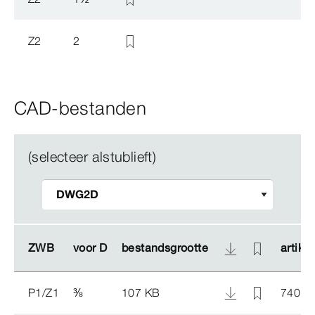
Z2
2
CAD-bestanden
(selecteer alstublieft)
ZWB
ZWB
voor D
voor D
bestandsgrootte
bestandsgrootte
artikel
artikel
P1/Z1
⅜
107 KB
740 2