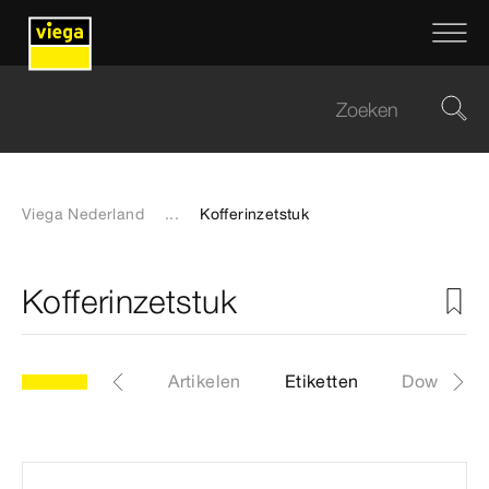
Viega Nederland
...
Kofferinzetstuk
Kofferinzetstuk
model 2202.16
Artikelen
Etiketten
Download