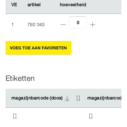
VE
VE
artikel
artikel
hoeveelheid
hoeveelheid
1
792 343
VOEG TOE AAN FAVORIETEN
Etiketten
magazijnbarcode (doos)
magazijnbarcode (doos)
magazijnbarcode (
magazijnbarcode (