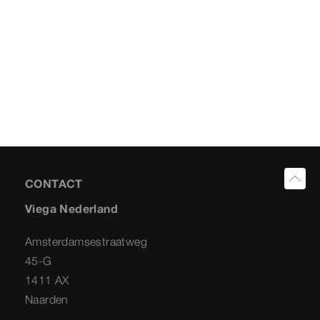
CONTACT
Viega Nederland
Amsterdamsestraatweg
45-G
1411 AX
Naarden