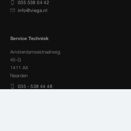
035 538 04 42
info@viega.nl
Service Techniek
Amsterdamsestraatweg
45-G
1411 AX
Naarden
035 - 538 44 48
service-techniek@viega.nl