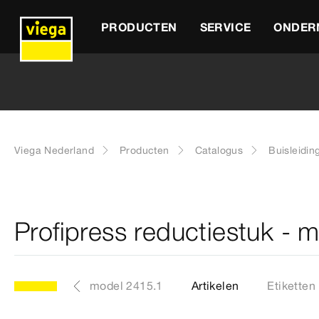
PRODUCTEN
SERVICE
ONDER
Viega Nederland
Producten
Catalogus
Buisleidin
Profipress reductiestuk - 
model 2415.1
Artikelen
Etiketten