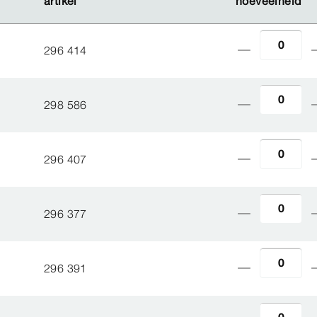
artikel
artikel
hoeveelheid
hoeveelheid
296 414
298 586
296 407
296 377
296 391