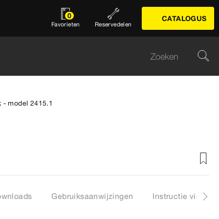
0
CATALOGUS
Favorieten
Reservedelen
k - model 2415.1
ownloads
Gebruiksaanwijzingen
Instructie video's