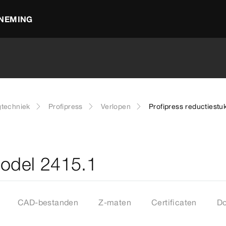
NEMING
gtechniek
Profipress
Verlopen
Profipress reductiestu
model 2415.1
CAD-bestanden
Z-maten
Certificaten
D