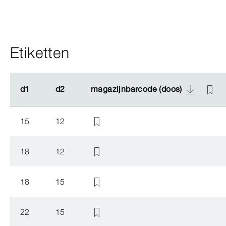
Etiketten
d1
d1
d2
d2
magazijnbarcode (doos)
magazijnbarcode (doos)
15
12
18
12
18
15
22
15