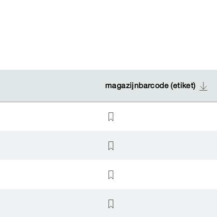
magazijnbarcode (etiket)
magazijnbarcode (etiket)